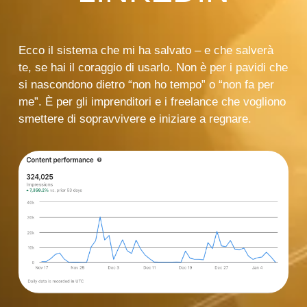
Ecco il sistema che mi ha salvato – e che salverà
te, se hai il coraggio di usarlo. Non è per i pavidi che
si nascondono dietro “non ho tempo” o “non fa per
me”. È per gli imprenditori e i freelance che vogliono
smettere di sopravvivere e iniziare a regnare.