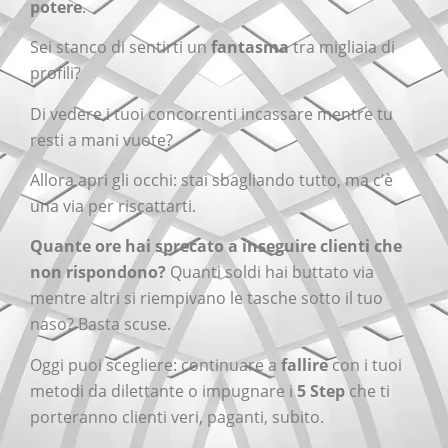
potere
.
Sei stanco di sentirti un
fantasma
tra migliaia di
profili?
Di vedere i tuoi concorrenti incassare mentre tu
resti a mani vuote?
Allora apri gli occhi: stai sbagliando tutto, ma c’è
una via per riscattarti.
Quante ore hai sprecato a inseguire clienti che
non rispondono?
Quanti soldi hai buttato via
mentre altri si riempivano le tasche sotto il tuo
naso? Basta scuse.
Oggi puoi scegliere: continuare a
fallire
con i tuoi
metodi da dilettante o impugnare i
5 Step
che ti
porteranno clienti veri, paganti, subito.