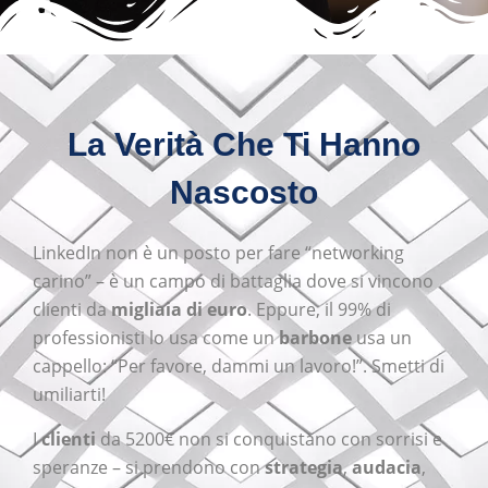
La Verità Che Ti Hanno
Nascosto
LinkedIn non è un posto per fare “networking
carino” – è un campo di battaglia dove si vincono
clienti da
migliaia di euro
. Eppure, il 99% di
professionisti lo usa come un
barbone
usa un
cappello: “Per favore, dammi un lavoro!”. Smetti di
umiliarti!
I
clienti
da 5200€ non si conquistano con sorrisi e
speranze – si prendono con
strategia
,
audacia
,